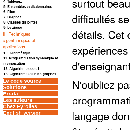
surtout beau
4. Tableaux
5. Ensembles et dictionnaires
6. Files
difficultés 
7. Graphes
8. Classes disjointes
9. Le zipper
détails. Cet
III. Techniques
algorithmiques et
expériences 
applications
10. Arithmétique
11. Programmation dynamique et
d'enseignan
mémoïsation
12. Algorithmes de tri
13. Algorithmes sur les graphes
N'oubliez pa
Le code source
Solutions
Errata
programmati
Les auteurs
Chez Eyrolles
langage don
English version