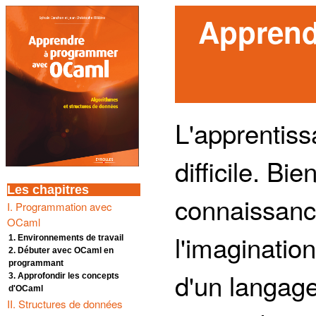
Apprend
L'apprentis
difficile. B
Les chapitres
connaissanc
I. Programmation avec
OCaml
l'imagination
1. Environnements de travail
2. Débuter avec OCaml en
programmant
d'un langag
3. Approfondir les concepts
d'OCaml
II. Structures de données