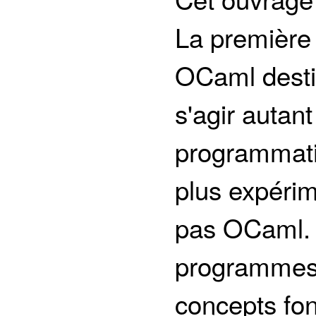
La première 
OCaml destin
s'agir autan
programmat
plus expéri
pas OCaml. À
programmes, 
concepts fo