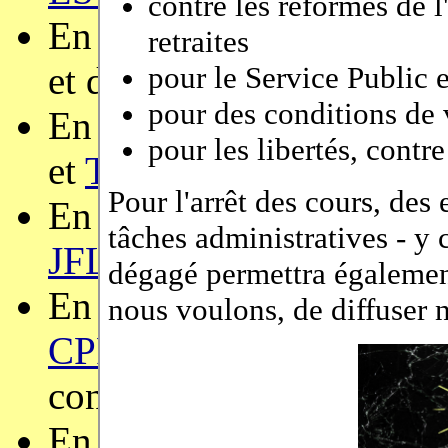
En 2022, j'étais membre 
et de
SMT
, et présidente
En 2021, j'étais membre 
et
TAP
, vice-présidente 
En 2020, j'étais membre
JFLA
,
TAP
, et
SMT
.
En 2019, j'étais membre
CPP
,
Coq workshop
,
Ty
conférence
TAP
.
En 2018, j'étais membre 