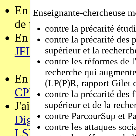
En 2025, je suis co-PC c
de programme de
PEPM
.
En 2024, je suis membre
JFLA
.
En 2023, j'étais membre
CPP
et
ITP
.
J'ai coordonné de 2017 à
Digicosme UPSCaLe
com
LSV
, le
Samovar
, l'
U2IS
,