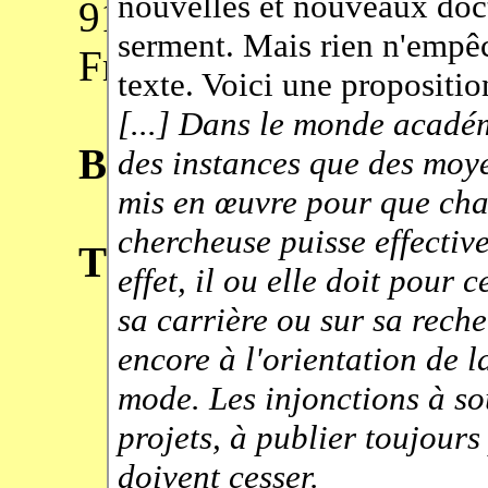
91190 Gif-sur-Yvette
France
Bureau :
2S61 (deuxiè
Téléphone :
+33 (0) 1 