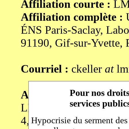
Affiliation courte :
LMF
Affiliation complète :
U
ÉNS Paris-Saclay, Labo
91190, Gif-sur-Yvette, 
Courriel :
ckeller
at
lmf
Adresse :
LMF - Laboratoire Mét
4, avenue des Sciences