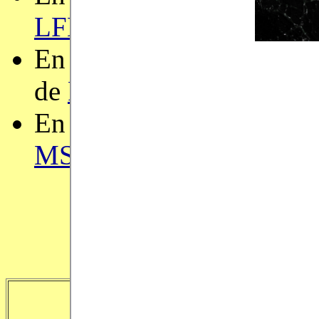
LFMTP
,
CoqPL
,
OBT
,
P
En 2017, j'étais membre
de
POPL
et du comité d
En 2016, j'étais membre
MSFP
,
PAAR
,
LFMTP
e
Recherche