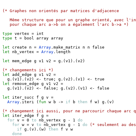
(* Graphes non orientés par matrices d'adjacence
   Même structure que pour un graphe orienté, avec l'in
   pour chaque arc a->b on a également l'arc b->a *)
type
 vertex 
=
type
 t 
=
 bool array array

let
 create n 
=
Array
.
make_matrix n n 
false
let
 nb_vertex 
=
Array
.
length

let
 mem_edge g v1 v2 
=
 g
.
(
v1
)
.
(
v2
)
(* changements ici *)
let
 add_edge g v1 v2 
=
  g
.
(
v1
)
.
(
v2
)
<-
true
;
 g
.
(
v2
)
.
(
v1
)
<-
true
let
 remove_edge g v1 v2 
=
  g
.
(
v1
)
.
(
v2
)
<-
false
;
 g
.
(
v2
)
.
(
v1
)
<-
false
let
 iter_succ f g v 
=
Array
.
iteri 
(
fun
 w b 
->
if
 b 
then
 f w
)
 g
.
(
v
)
(* changement ici aussi, pour ne parcourir chaque arc q
let
 iter_edge f g 
=
for
 v 
=
 0 
to
 nb_vertex g 
-
 1 
do
for
 w 
=
 v 
to
 nb_vertex g 
-
 1 
do
(* seulement au des
if
 g
.
(
v
)
.
(
w
)
then
 f v w

done