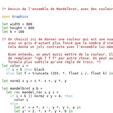
(* Dessin de l'ensemble de Mandelbrot, avec des couleur
open
Graphics
let
 width 
=
let
 height 
=
let
 k 
=
 100

(* On choisit ici de donner une couleur qui est une nua
   avec un gris d'autant plus foncé que le nombre d'it
   Cela donne un joli contraste avec l'ensemble lui-mêm
   Bien entendu, on peut aussi mettre de la couleur. Il
   de remplacer "rgb f f f" par autre chose. On peut au
   formule plus subtile qu'une règle de trois. *)
let
 color i 
=
if
 i 
=
 k 
then
 black

else
let
 f 
=
 truncate 
(
255. *. float i /. float k
)
in
let
 norm2 x y 
=
 x *. x +. y *. y

let
 mandelbrot a b 
=
let
rec
 mandel_rec x y i 
=
if
 i 
=
 k || norm2 x y 
>
 4. 
then
      color i

else
let
 x' 
=
 x *. x 
-.
 y *. y +. a 
in
let
 y' 
=
 2. *. x *. y +. b 
in