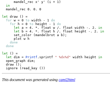
      mandel_rec x' y' 
(
i 
+
 1
)
in
  mandel_rec 0. 0. 0

let
 draw 
(
)
=
for
 w 
=
 0 
to
 width 
-
 1 
do
for
 h 
=
 0 
to
 height 
-
 1 
do
let
 a 
=
 4. *. float w /. float width 
-.
 2. 
in
let
 b 
=
 4. *. float h /. float height 
-.
 2. 
in
      set_color 
(
mandelbrot a b
)
;
      plot w h

done
done
let
(
)
=
let
 dim 
=
Printf
.
sprintf 
" %dx%d"
 width height 
in
  open_graph dim
;
  draw 
(
)
;
  ignore 
(
read_key 
(
)
)
This document was generated using
caml2html